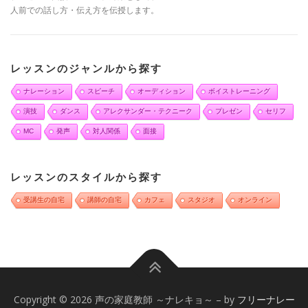
人前での話し方・伝え方を伝授します。
レッスンのジャンルから探す
ナレーション
スピーチ
オーディション
ボイストレーニング
演技
ダンス
アレクサンダー・テクニーク
プレゼン
セリフ
MC
発声
対人関係
面接
レッスンのスタイルから探す
受講生の自宅
講師の自宅
カフェ
スタジオ
オンライン
Copyright © 2026 声の家庭教師 ～ナレキョ～
–
by
フリーナレー