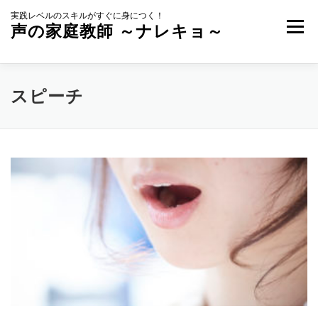
コ
実践レベルのスキルがすぐに身につく！
ン
メニュー
声の家庭教師 ～ナレキョ～
テ
ン
ツ
へ
ジャンルから探す
講師から探す
ス
スピーチ
キ
ッ
プ
フリーナレーターズユニオン