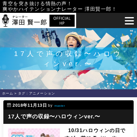
Skip
青空を突き抜ける情熱の声！
爽やかハイテンションナレーター 澤田賢一郎！
to
content
17人で声の収録〜ハロウ
ィンver.〜
ホーム
>
タグ：アニメーション
2018年11月13日
by
master
17人で声の収録〜ハロウィンver.〜
10/31ハロウィンの日で