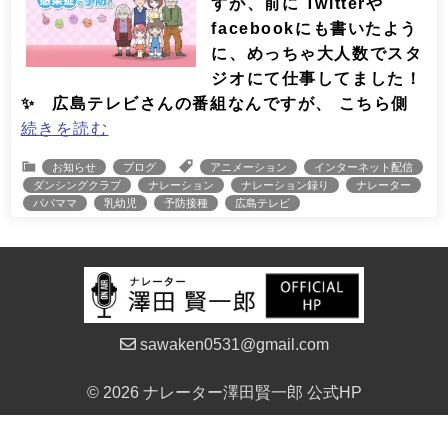
すが、前に Twitterや
facebookにも書いたよう
に、めっちゃ大人数でスタ
ジオにて仕事してました！
✨ 広島テレビさんの番組なんですが、 こちら側
続きを読む
お知らせ
ブログ
アニメーション
インターネット配信
ダンシングクラブ
ナレーション
ナレーション録り
ナレーター
パパママ
乳幼児
予防接種
広島テレビ
sawaken0531@gmail.com
© 2026 ナレーター澤田賢一郎 公式HP