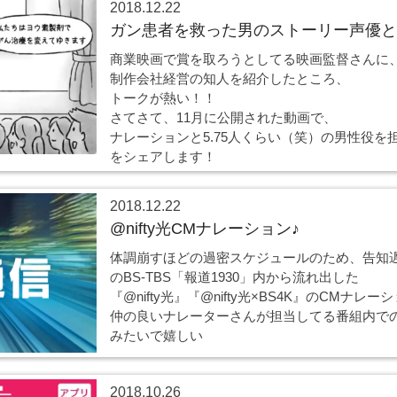
2018.12.22
ガン患者を救った男のストーリー声優と
商業映画で賞を取ろうとしてる映画監督さんに
制作会社経営の知人を紹介したところ、
トークが熱い！！
さてさて、11月に公開された動画で、
ナレーションと5.75人くらい（笑）の男性役を
をシェアします！
2018.12.22
@nifty光CMナレーション♪
体調崩すほどの過密スケジュールのため、告知遅れ
のBS-TBS「報道1930」内から流れ出した
『@nifty光』『@nifty光×BS4K』のCMナレ
仲の良いナレーターさんが担当してる番組内で
みたいで嬉しい
2018.10.26