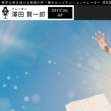
Skip
青空を突き抜ける情熱の声！
爽やかハイテンションナレーター 澤田
to
content