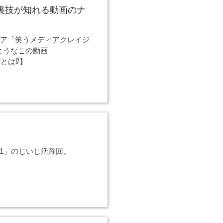
裏技が知れる動画のナ
ィア「笑うメディアクレイジ
ようなこの動画
は⁉︎】
1」のじいじ活躍回。