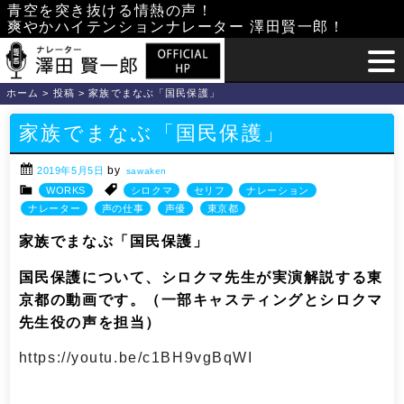
Skip
青空を突き抜ける情熱の声！
爽やかハイテンションナレーター 澤田賢一郎！
to
content
ホーム
>
投稿
>
家族でまなぶ「国民保護」
家族でまなぶ「国民保護」
by
2019年5月5日
sawaken
WORKS
シロクマ
セリフ
ナレーション
ナレーター
声の仕事
声優
東京都
家族でまなぶ「国民保護」
国民保護について、シロクマ先生が実演解説する東
京都の動画です。（一部キャスティングとシロクマ
先生役の声を担当）
https://youtu.be/c1BH9vgBqWI