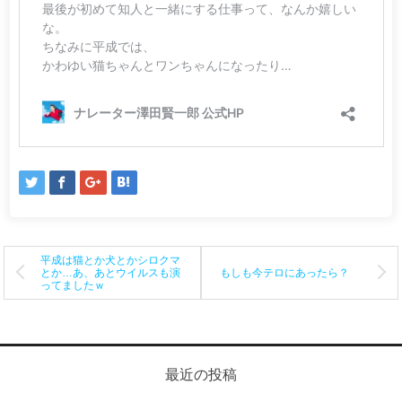
投
平成は猫とか犬とかシロクマ
とか…あ、あとウイルスも演
もしも今テロにあったら？
ってましたｗ
稿
ナ
ビ
最近の投稿
ゲ