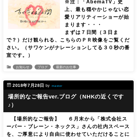
※注：「AbemaTV」史
上、最も穏やかじゃない恋
愛リアリティーショーが始
まります・・・
まずは７日間（３日ま
で？）だけ観られる、こちらのＰＲ映像をご覧くだ
さい。（サワケンがナレーションしてる３０秒の番
宣です。）
お知らせ
ブログ
最新のお仕事
2018年7月28日
by
master
場所的なご報告ver.ブログ（NHKの近くです
♪）
‪【場所的なご報告】‬ ‪６月末から「株式会社ス
ーパー・ブレーン・ネックス」さんの社内スペース
を、ご厚意により自由に使わせていただけることに