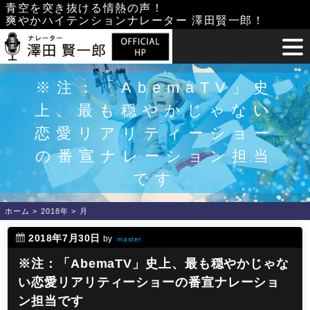
Skip
青空を突き抜ける情熱の声！
爽やかハイテンションナレーター 澤田賢一郎！
to
content
※注：「AbemaTV」史
上、最も穏やかじゃない
恋愛リアリティーショー
の番宣ナレーション担当
です
ホーム
>
2018年
>
月
2018年7月30日
by
master
※注：「AbemaTV」史上、最も穏やかじゃな
い恋愛リアリティーショーの番宣ナレーショ
ン担当です