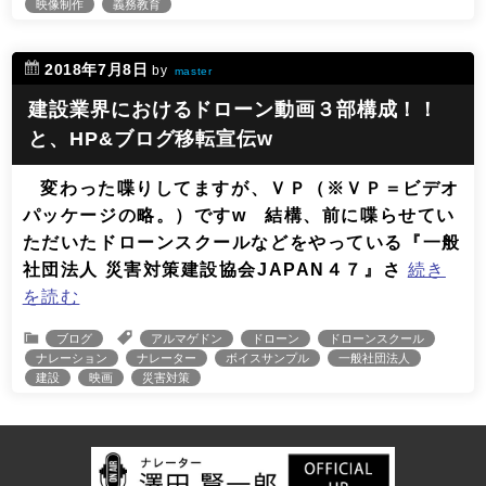
映像制作
義務教育
2018年7月8日
by
master
建設業界におけるドローン動画３部構成！！
と、HP&ブログ移転宣伝w
変わった喋りしてますが、ＶＰ（※ＶＰ＝ビデオ
パッケージの略。）ですw 結構、前に喋らせてい
ただいたドローンスクールなどをやっている『一般
社団法人 災害対策建設協会JAPAN４７』さ
続き
を読む
ブログ
アルマゲドン
ドローン
ドローンスクール
ナレーション
ナレーター
ボイスサンプル
一般社団法人
建設
映画
災害対策