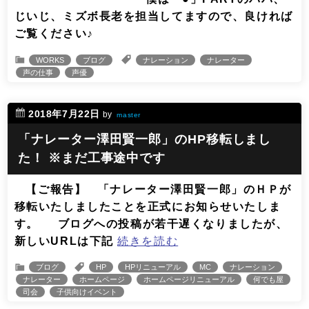
じいじ、ミズボ長老を担当してますので、良ければ
ご覧ください♪
WORKS
ブログ
ナレーション
ナレーター
声の仕事
声優
2018年7月22日
by
master
「ナレーター澤田賢一郎」のHP移転しまし
た！ ※まだ工事途中です
【ご報告】‬ 「ナレーター澤田賢一郎」のＨＰが
移転いたしましたことを正式にお知らせいたしま
す。 ブログへの投稿が若干遅くなりましたが、
新しいURLは下記
続きを読む
ブログ
HP
HPリニューアル
MC
ナレーション
ナレーター
ホームページ
ホームページリニューアル
何でも屋
司会
子供向けイベント