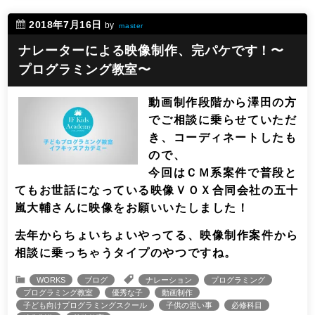
2018年7月16日
by
master
ナレーターによる映像制作、完パケです！〜
プログラミング教室〜
動画制作段階から澤田の方
でご相談に乗らせていただ
き、コーディネートしたも
ので、
今回はＣＭ系案件で普段と
てもお世話になっている映像ＶＯＸ合同会社の五十
嵐大輔さんに映像をお願いいたしました！
去年からちょいちょいやってる、映像制作案件から
相談に乗っちゃうタイプのやつですね。
WORKS
ブログ
ナレーション
プログラミング
プログラミング教室
優秀な子
動画制作
子ども向けプログラミングスクール
子供の習い事
必修科目