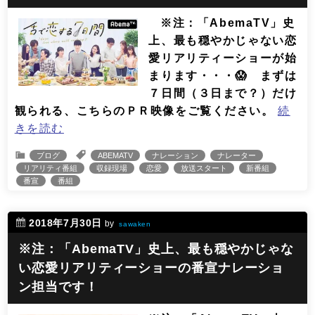
※注：「AbemaTV」史
上、最も穏やかじゃない恋
愛リアリティーショーが始
まります・・・😱 まずは
７日間（３日まで？）だけ
観られる、こちらのＰＲ映像をご覧ください。
続
きを読む
ブログ
ABEMATV
ナレーション
ナレーター
リアリティ番組
収録現場
恋愛
放送スタート
新番組
番宣
番組
2018年7月30日
by
sawaken
※注：「AbemaTV」史上、最も穏やかじゃな
い恋愛リアリティーショーの番宣ナレーショ
ン担当です！