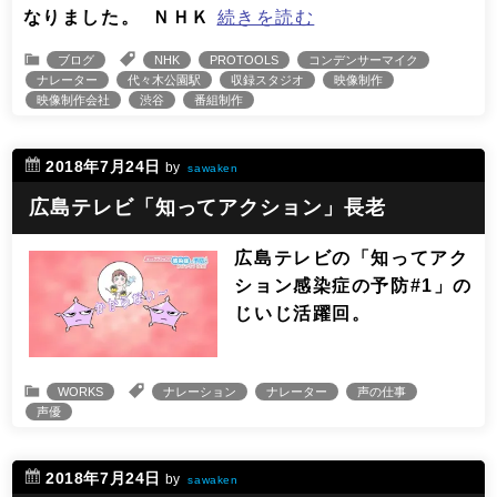
なりました。 ‬ ‪ＮＨＫ
続きを読む
ブログ
NHK
PROTOOLS
コンデンサーマイク
ナレーター
代々木公園駅
収録スタジオ
映像制作
映像制作会社
渋谷
番組制作
2018年7月24日
by
sawaken
広島テレビ「知ってアクション」長老
広島テレビの「知ってアク
ション感染症の予防#1」の
じいじ活躍回。
WORKS
ナレーション
ナレーター
声の仕事
声優
2018年7月24日
by
sawaken