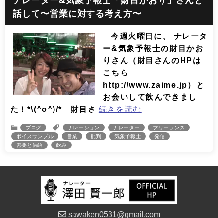
ナレーター&気象予報士「財目かおり」さんと
話して〜営業に対する考え方〜
今週火曜日に、 ナレータ
ー&気象予報士の財目かお
りさん（財目さんのHPは
こちら
http://www.zaime.jp）と
お会いして飲んできまし
た！*\(^o^)/* 財目さ
続きを読む
ブログ
ナレーション
ナレーター
フリーランス
ボイスサンプル
営業
批判
気象予報士
発信
需要と供給
飲み
sawaken0531@gmail.com