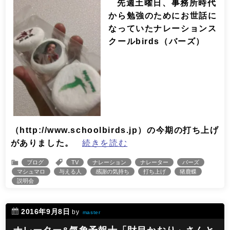
先週土曜日、事務所時代
から勉強のためにお世話に
なっていたナレーションス
クールbirds（バーズ）
（http://www.schoolbirds.jp）の今期の打ち上げ
がありました。
続きを読む
ブログ
TV
ナレーション
ナレーター
バーズ
マシュマロ
与える人
感謝の気持ち
打ち上げ
猪鹿蝶
説明会
2016年9月8日
by
master