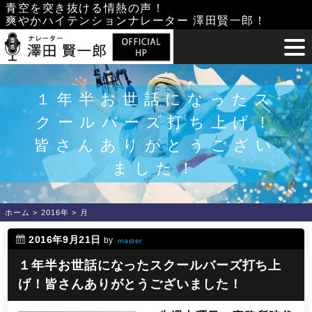
Skip
青空を突き抜ける情熱の声！
爽やかハイテンションナレーター 澤田賢一郎！
to
content
１年半お世話になったス
クールバーズ打ち上げ！
皆さんありがとうござい
ました！
ホーム
>
2016年
>
月
2016年9月21日
by
master
１年半お世話になったスクールバーズ打ち上
げ！皆さんありがとうございました！