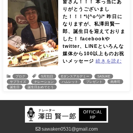
皆さん！！！ 本っ当にあ
りがとうございまし
た！！！*\(^o^)/* 昨日に
なりますが、私澤田賢一
郎、誕生日を迎えておりま
した！ facebookや
twitter、LINEといろんな
媒体から100以上ものお祝
いメッセージ
続きを読む
ブログ
5月31日
Eダンスアカデミー
SASUKE
サプライズ
ナレーション
ハムレット
プレゼント
肉寿司
誕生日
誕生日おめでとう
sawaken0531@gmail.com