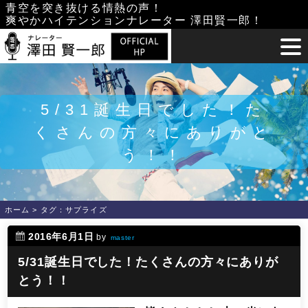
Skip
青空を突き抜ける情熱の声！
爽やかハイテンションナレーター 澤田賢一郎！
to
content
5/31誕生日でした！た
くさんの方々にありがと
う！！
ホーム
>
タグ：サプライズ
2016年6月1日
by
master
5/31誕生日でした！たくさんの方々にありが
とう！！