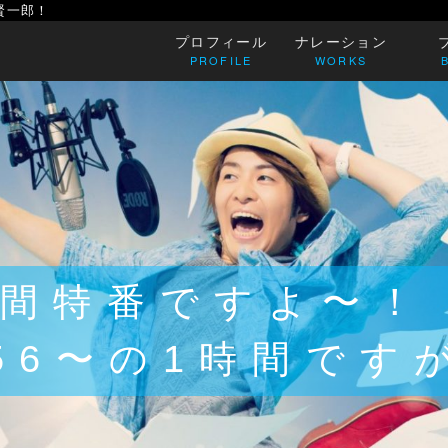
賢一郎！
プロフィール
ナレーション
PROFILE
WORKS
時間特番ですよ〜！
:56〜の1時間です