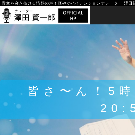
Skip
青空を突き抜ける情熱の声！
爽やかハイテンションナレーター 澤田
to
content
皆さ〜ん！5
20