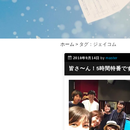
ホーム
>
タグ：ジェイコム
2018年9月14日
by
master
皆さ〜ん！5時間特番です