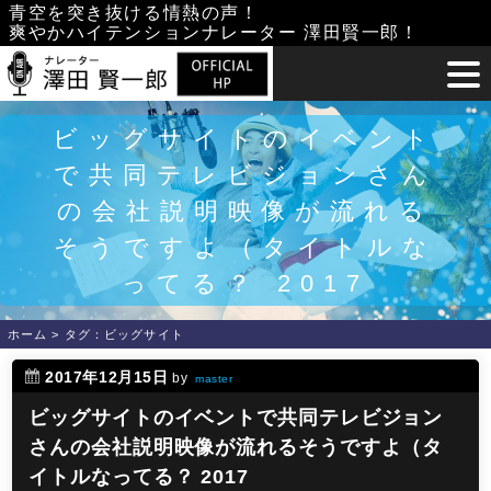
Skip
青空を突き抜ける情熱の声！
爽やかハイテンションナレーター 澤田賢一郎！
to
content
ビッグサイトのイベント
で共同テレビジョンさん
の会社説明映像が流れる
そうですよ（タイトルな
ってる？ 2017
ホーム
>
タグ：ビッグサイト
2017年12月15日
by
master
ビッグサイトのイベントで共同テレビジョン
さんの会社説明映像が流れるそうですよ（タ
イトルなってる？ 2017