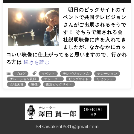
明日のビッグサイトのイ
ベントで共同テレビジョン
さんがご出展されるそうで
す！ そちらで流される会
社説明映像に声を入れてき
ましたが、なかなかにカッ
コいい映像に仕上がってると思いますので、行かれ
る方は
続きを読む
ブログ
イベント
テレビジョンさん
ナレーション
ナレーション収録
ナレーター
ビッグサイト
リセッシュ
会社説明
映像
東京ビッグサイト
sawaken0531@gmail.com