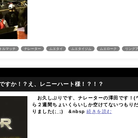
トルマッチ
ナレーター
ムエタイ
ムエタイジム
ムエローク
リング
ですか！？え、レニーハート様！？！？
お久しぶりです、ナレーターの澤田です！(^
ら２週間ちょいくらいしか空けてないつもり
りました(;_;) &nbsp
続きを読む