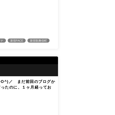
アナ
新宿FACE
新宿歌舞伎町
O^)／ まだ前回のブログか
だったのに、１ヶ月経ってお