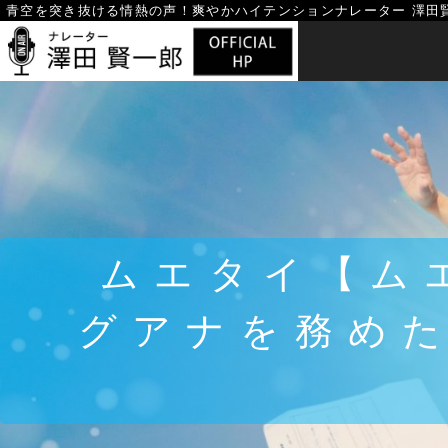
Skip
青空を突き抜ける情熱の声！
爽やかハイテンションナレーター 澤田
to
content
ムエタイ【ム
グアナを務め