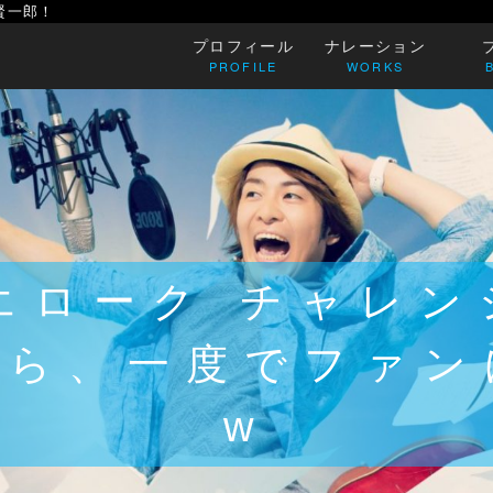
賢一郎！
プロフィール
ナレーション
PROFILE
WORKS
エローク チャレンジ
たら、一度でファン
w