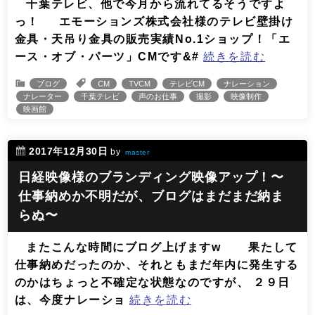
千葉テレビ、他で今月から流れてるそうですよ
っ！ エモーションズ株式会社様のテレビ壁掛け
金具・天吊り金具の販売実績No.1ショップ！「エ
ース・オブ・パーツ」CMです&#
続きを読む
ブログ
CM
TVCM
テレビCM
ナレーション
ナレーター
千葉テレビ
声のお仕事
撮影
映像制作
映画館
2017年12月30日
by
master
日経映像様のブランディング映像アップ！〜
仕事納めか不明だが、ブログはまだまだ納ま
らぬ〜
またこんな時間にブログ上げますw 果たして
仕事納めだったのか、それともまだ年内に発生する
のかはちょっと不確定な状態なのですが、 ２９日
は、今度ナレーショ
続きを読む