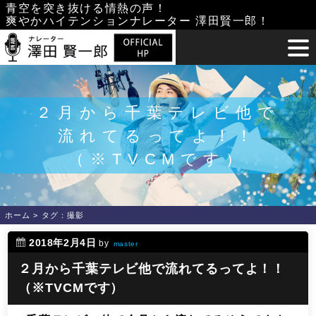
Skip
青空を突き抜ける情熱の声！
爽やかハイテンションナレーター 澤田賢一郎！
to
content
２月から千葉テレビ他で
流れてるってよ！！
（※TVCMです）
ホーム
>
タグ：撮影
2018年2月4日
by
master
２月から千葉テレビ他で流れてるってよ！！
（※TVCMです）