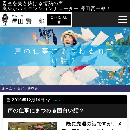
Skip
青空を突き抜ける情熱の声！
爽やかハイテンションナレーター 澤田賢一郎！
to
content
声の仕事にまつわる面白
い話？
ホーム
>
タグ：研究会
2016年12月14日
by
master
声の仕事にまつわる面白い話？
既に先週の話ですが、メ