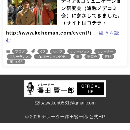
ディア&コミュニケーショ
ン研究会（通称メデコミ
会）に参加してきました。
（サイトはコチラ：
http://www.kohoman.com/event/）
続きを読
む
ブログ
CD
セリフ
ナレーション
ナレーター
フリーランス
プロモーションビデオ
歌
研究会
芸能
面白い話
sawaken0531@gmail.com
© 2026 ナレーター澤田賢一郎 公式HP