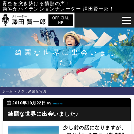
Skip
青空を突き抜ける情熱の声！
爽やかハイテンションナレーター 澤田賢一郎！
to
content
綺麗な世界に出会いまし
た♪
ホーム
>
タグ：綺麗な写真
2016年10月22日
by
master
綺麗な世界に出会いました♪
少し前の話になりますが、