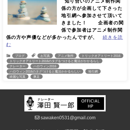
知り合いのアニメ制作関
係の方が企画して下さった
地引網へ参加させて頂いて
きました！ 企画者の関
係で参加者はアニメ制作関
係の方や声優などが多かったんですが、
続きを読
む
ブログ
お写真
アニメ制作
トリックオアトリート2016
トリックオアトリート2016のタグをつけると魔法がかかるらし
ナレーター
ハロウィン2016
ハロウィン2016のタグつけると魔法かかるらしい
地引網
綺麗な写真
豚足
sawaken0531@gmail.com