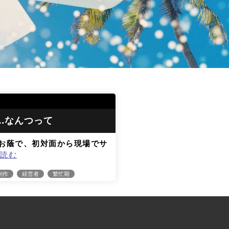
…なんつって
お蔭で、初対面から現場でサ
読む
制作
経営者
繁忙期