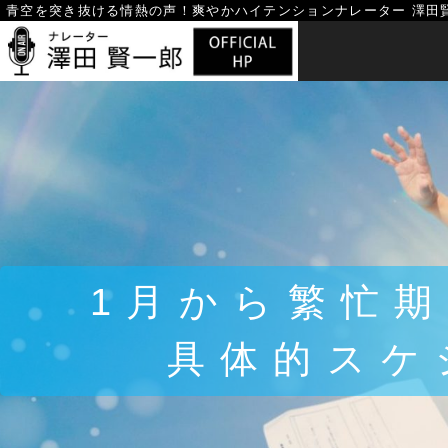
Skip
青空を突き抜ける情熱の声！
爽やかハイテンションナレーター 澤田
to
content
1月から繁忙
具体的スケ