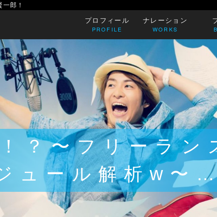
賢一郎！
プロフィール
ナレーション
PROFILE
WORKS
期！？〜フリーラン
ジュール解析w〜