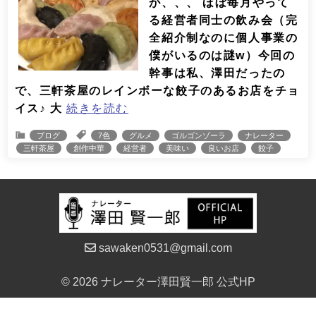
が、、、 ほぼ毎月やって
る経営者同士の飲み会（完
全紹介制なのに個人事業の
僕がいるのは謎w）今回の
幹事は私、澤田だったの
で、三軒茶屋のレインボーな餃子のあるお店をチョ
イス♪ 大
続きを読む
ブログ
7色
グルメ
ゴルゴンゾーラ
ナレーター
三軒茶屋
創作中華
経営者
美味い
良いお店
餃子
sawaken0531@gmail.com
© 2026 ナレーター澤田賢一郎 公式HP