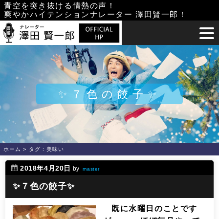
Skip
青空を突き抜ける情熱の声！
爽やかハイテンションナレーター 澤田賢一郎！
to
content
✨７色の餃子✨
ホーム
>
タグ：美味い
2018年4月20日
by
master
✨７色の餃子✨
既に水曜日のことです