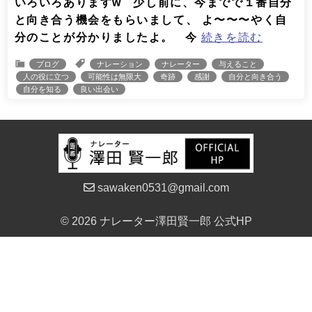
いろいろありますw 少し前に、今までで１番自分
と向き合う機会をもらいまして、 よ〜〜〜やく自
分のことが分かりましたよ。 今
続きを読む
ブログ
ナレーション
ナレーター
与えること
人の役に立つ
可能性は無限大
奇跡
感謝
自分と向き合う
自分を知る
良い出会い
sawaken0531@gmail.com
© 2026 ナレーター澤田賢一郎 公式HP