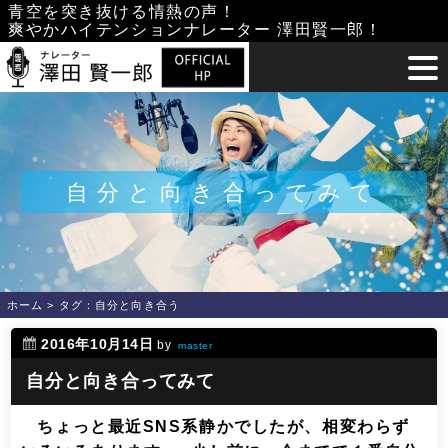
Skip
青空を突き抜ける情熱の声！
爽やかハイテンションナレーター 澤田賢一郎！
to
content
自分と向き合ってみて
ホーム
>
タグ：自分と向き合う
2016年10月14日
by
master
自分と向き合ってみて
ちょっと最近SNS系静かでしたが、相変わらず