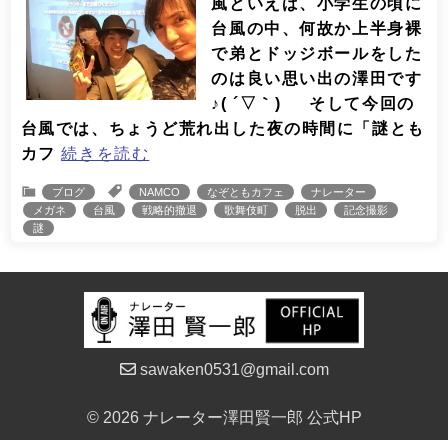
風といえば、小学生の頃に
台風の中、何故か上半身裸
で弟とドッジボールをした
のは良い思い出の澤田です
♪( ´▽｀) そして今回の
台風では、ちょうど荒れ出した夜の時間に「謎とも
カフ
続きを読む
ブログ
NAMCO
なぞともカフェ
ナレーター
メガネ
台風
戦略的撤退
歌舞伎町
脱出
記念撮影
謎
sawaken0531@gmail.com
© 2026 ナレーター澤田賢一郎 公式HP