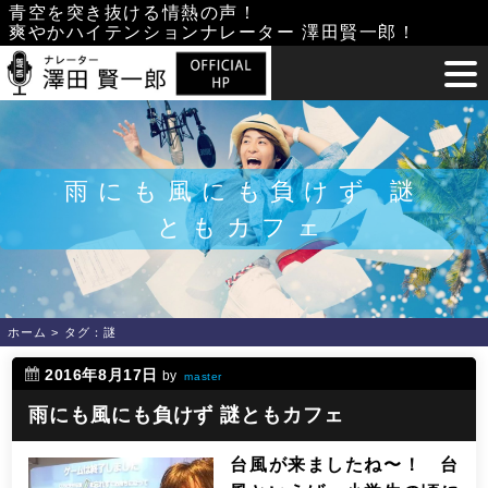
Skip
青空を突き抜ける情熱の声！
爽やかハイテンションナレーター 澤田賢一郎！
to
content
雨にも風にも負けず 謎
ともカフェ
ホーム
>
タグ：謎
2016年8月17日
by
master
雨にも風にも負けず 謎ともカフェ
台風が来ましたね〜！ 台