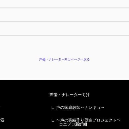
声優・ナレーター向けページへ戻る
声優・ナレーター向け
索
∟ 声の家庭教師～ナレキョ～
検索
∟ 〜声の実績作り促進プロジェクト〜
コエプロ新鮮組