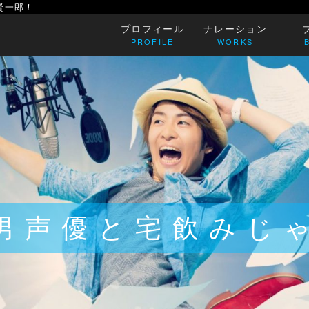
賢一郎！
プロフィール
ナレーション
PROFILE
WORKS
男声優と宅飲みじ