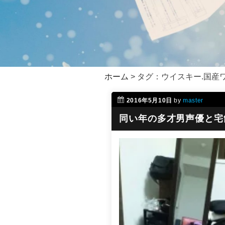
ホーム
>
タグ：ウイスキー.国産
2016年5月10日
by
master
同い年の多才男声優と宅