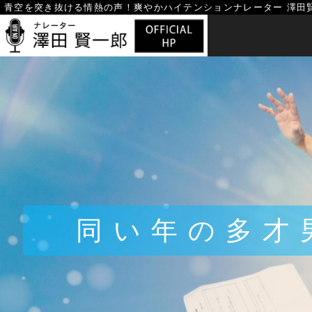
Skip
青空を突き抜ける情熱の声！
爽やかハイテンションナレーター 澤田
to
content
同い年の多才