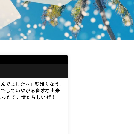
んでました～♪ 朝帰りなう。
までしていやがる多才な出来
まったく、憎たらしいぜ！