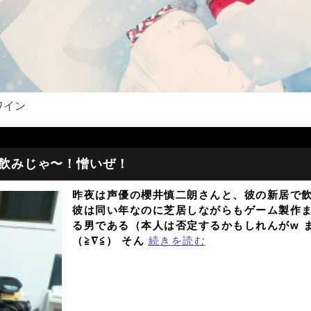
ワイン
飲みじゃ〜！憎いぜ！
昨夜は声優の櫻井慎二朗さんと、彼の新居で飲
彼は同い年なのに芝居しながらもゲーム製作
る男である（本人は否定するかもしれんがw 
（≧∇≦） そん
続きを読む