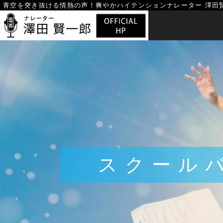
Skip
青空を突き抜ける情熱の声！
爽やかハイテンションナレーター 澤田
to
content
スクール