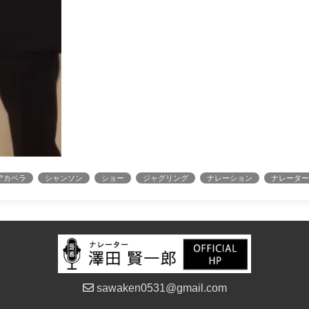
アカペラ
シャンソン
ショー
ジャグリング
ナレーション
ナレータ
sawaken0531@gmail.com