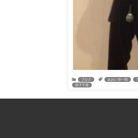
ブログ
あおい洋一郎
田子千尋