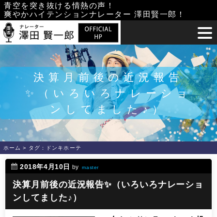
Skip
青空を突き抜ける情熱の声！
爽やかハイテンションナレーター 澤田賢一郎！
to
content
決算月前後の近況報告
✨（いろいろナレーショ
ンしてました♪）
ホーム
>
タグ：ドンキホーテ
2018年4月10日
by
master
決算月前後の近況報告✨（いろいろナレーショ
ンしてました♪）