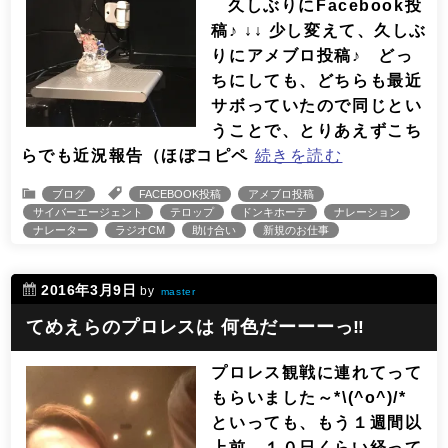
久しぶりにFacebook投
稿♪ ↓↓ 少し変えて、久しぶ
りにアメブロ投稿♪ どっ
ちにしても、どちらも最近
サボっていたので同じとい
うことで、とりあえずこち
らでも近況報告（ほぼコピペ
続きを読む
ブログ
FACEBOOK投稿
アメブロ投稿
サイバーエージェント
テロップ
ドンキホーテ
ナレーション
ナレーター
ラジオCM
助け合い
新規のお仕事
2016年3月9日
by
master
てめえらのプロレスは 何色だーーーっ‼︎
プロレス観戦に連れてって
もらいました～*\(^o^)/*
といっても、もう１週間以
上前…１０日くらい経って