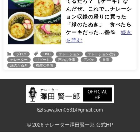
てるだろ？ 【ケーキ】な
んだぜ、これで…ナレーシ
ョン収録の帰りに買った
「緑のたぬき」 食べたら
ケーキだった…😱💦
続き
を読む
ブログ
DVD
ナレーション
ナレーション収録
ナレーター
リピート
声のお仕事
完パケ
番宣
緑のたぬき
複雑な事情
sawaken0531@gmail.com
© 2026 ナレーター澤田賢一郎 公式HP