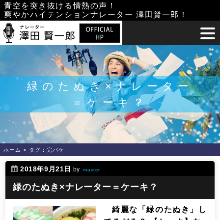
Skip
青空を突き抜ける情熱の声！
爽やかハイテンションナレーター 澤田賢一郎！
to
content
緑のたぬき×ナレーター
＝ケーキ？
ホーム
>
タグ：完パケ
2018年9月21日
by
master
緑のたぬき×ナレーター＝ケーキ？
綺麗な「緑のたぬき」し