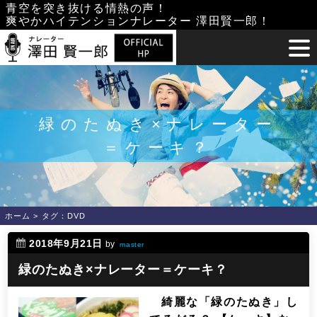
Skip
青空を突き抜ける情熱の声！
爽やかハイテンションナレーター 澤田賢一郎！
to
content
緑のたぬき×ナレーター
＝ケーキ？
ホーム
>
タグ：DVD
2018年9月21日
by
master
緑のたぬき×ナレーター＝ケーキ？
綺麗な「緑のたぬき」し