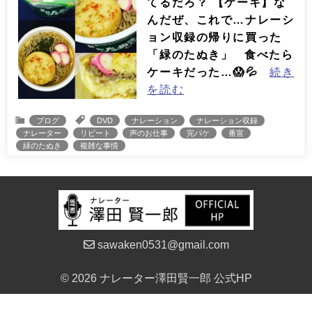
てるだろ？ 【ケーキ】な
んだぜ、これで…ナレーシ
ョン収録の帰りに買った
「緑のたぬき」 食べたら
ケーキだった…😱💦
続き
を読む
ブログ
DVD
ナレーション
ナレーション収録
ナレーター
リピート
声のお仕事
完パケ
番宣
緑のたぬき
複雑な事情
sawaken0531@gmail.com
© 2026 ナレーター澤田賢一郎 公式HP