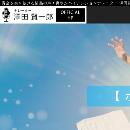
Skip
青空を突き抜ける情熱の声！
爽やかハイテンションナレーター 澤田
to
content
【