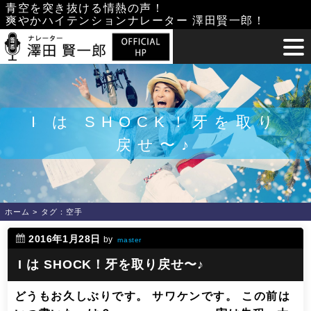
Skip
青空を突き抜ける情熱の声！
爽やかハイテンションナレーター 澤田賢一郎！
to
content
I は SHOCK！牙を取り
戻せ〜♪
ホーム
>
タグ：空手
2016年1月28日
by
master
I は SHOCK！牙を取り戻せ〜♪
どうもお久しぶりです。 サワケンです。 この前は