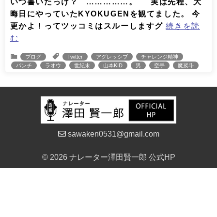
いつ書いたっけ？ ……………。 実は先程、大
晦日にやっていたKYOKUGENを観てました。 今
更かよ！ってツッコミはスルーしますグ
続きを読
む
ブログ
Twitter
アグレッシブ
チャレンジ精神
パンチ
ラオウ
世紀末
山本KID
男
空手
魔裟斗
sawaken0531@gmail.com
© 2026 ナレーター澤田賢一郎 公式HP