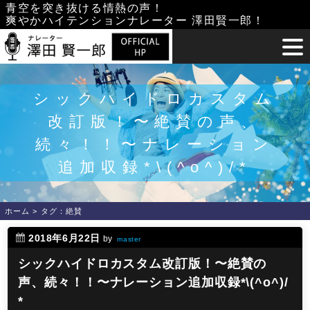
Skip
青空を突き抜ける情熱の声！
爽やかハイテンションナレーター 澤田賢一郎！
to
content
シックハイドロカスタム
改訂版！〜絶賛の声、
続々！！〜ナレーション
追加収録*\(^o^)/*
ホーム
>
タグ：絶賛
2018年6月22日
by
master
シックハイドロカスタム改訂版！〜絶賛の
声、続々！！〜ナレーション追加収録*\(^o^)/
*