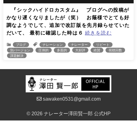
『シックハイドロカスタム』 ブログへの投稿が
かなり遅くなりましたが（笑） お蔭様でとても好
調なようでして、追加で改訂版を先月録らせていた
だいて、 最初に確認した時は６
続きを読む
ブログ
ナレーション
ナレーター
リピート
別バージョン
圧倒的
多面的
大好評
絶賛
視聴回数
課題解決
sawaken0531@gmail.com
© 2026 ナレーター澤田賢一郎 公式HP