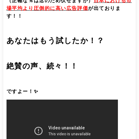
（正確な％は念のため伏せますが）
日本における市
場平均より圧倒的に高い広告評価
が出ておりま
す！！
あなたはもう試したか！？
絶賛の声、続々！！
ですよー！✨