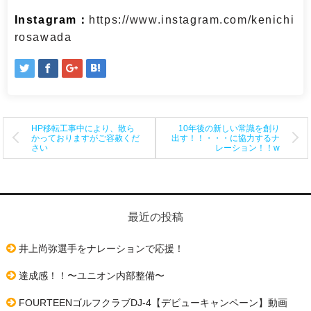
Instagram：
https://www.instagram.com/kenichi
rosawada
投
HP移転工事中により、散ら
10年後の新しい常識を創り
かっておりますがご容赦くだ
出す！！・・・に協力するナ
さい
レーション！！w
稿
ナ
ビ
最近の投稿
ゲ
井上尚弥選手をナレーションで応援！
ー
シ
達成感！！〜ユニオン内部整備〜
ョ
FOURTEENゴルフクラブDJ-4【デビューキャンペーン】動画