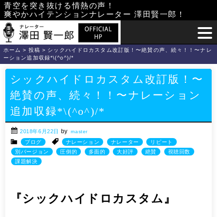
Skip
青空を突き抜ける情熱の声！
爽やかハイテンションナレーター 澤田賢一郎！
to
content
ホーム
>
投稿
>
シックハイドロカスタム改訂版！〜絶賛の声、続々！！〜ナレ
ーション追加収録*\(^o^)/*
シックハイドロカスタム改訂版！〜
絶賛の声、続々！！〜ナレーション
追加収録*\(^o^)/*
by
2018年6月22日
master
ブログ
ナレーション
ナレーター
リピート
別バージョン
圧倒的
多面的
大好評
絶賛
視聴回数
課題解決
『シックハイドロカスタム』