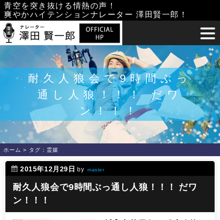
Skip
青空を突き抜ける情熱の声！
爽やかハイテンションナレーター 澤田賢一郎！
to
content
耐久人狼会で9時間ぶっ
通し人狼！！！ だワ
ン！！！
ホーム
>
タグ：霊媒
2015年12月29日
by
master
耐久人狼会で9時間ぶっ通し人狼！！！ だワ
ン！！！