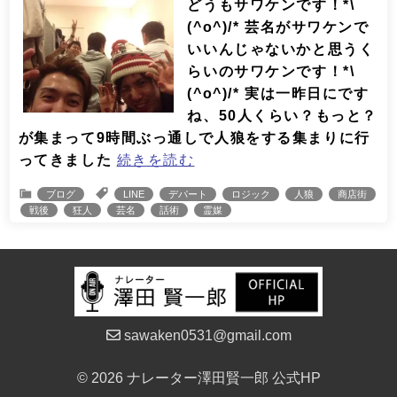
どうもサワケンです！*\
(^o^)/* 芸名がサワケンで
いいんじゃないかと思うく
らいのサワケンです！*\
(^o^)/* 実は一昨日にです
ね、50人くらい？もっと？
が集まって9時間ぶっ通しで人狼をする集まりに行
ってきました
続きを読む
ブログ
LINE
デパート
ロジック
人狼
商店街
戦後
狂人
芸名
話術
霊媒
sawaken0531@gmail.com
© 2026 ナレーター澤田賢一郎 公式HP