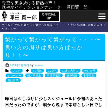
Skip
青空を突き抜ける情熱の声！
爽やかハイテンションナレーター 澤田賢一郎！
to
content
ホーム
>
投稿
>
繋がって繋がって繋がって・・・〜良い方の周りは良い方ばっ
かり！！〜
繋がって繋がって繋がって・・・〜
良い方の周りは良い方ばっか
り！！〜
by
2017年1月26日
master
ブログ
TV番組
ご紹介
ご縁を大切に
テレビ局
ナレーター
個人事業主
声優事務所
映像制作
歌手活動
電話営業
昨日は久しぶりに少しスケジュールに余裕のあった
日だったのですが、朝から晩まで素晴らしい日でし