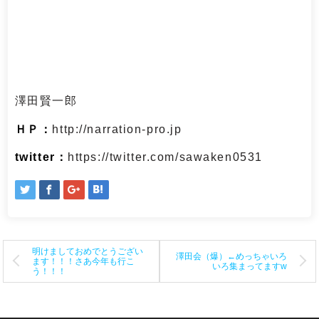
澤田賢一郎
ＨＰ：
http://narration-pro.jp
twitter：
https://twitter.com/sawaken0531
投
明けましておめでとうござい
澤田会（爆）←めっちゃいろ
ます！！！さあ今年も行こ
いろ集まってますw
う！！！
稿
ナ